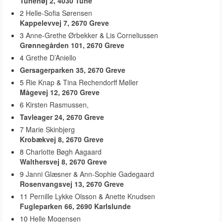
Tunehøj 2, 4030 Tune
2
Helle-Sofia Sørensen
Kappelevvej 7, 2670 Greve
3
Anne-Grethe Ørbekker
&
Lis Corneliussen
Grønnegården 101, 2670 Greve
4
Grethe D’Aniello
Gersagerparken 35, 2670 Greve
5
Rie Knap
&
Tina Rechendorff Møller
Mågevej 12, 2670 Greve
6
Kirsten Rasmussen,
Tavleager 24, 2670 Greve
7
Marie Skinbjerg
Krobækvej 8, 2670 Greve
8
Charlotte Bøgh Aagaard
Walthersvej 8, 2670 Greve
9
Janni Glæsner
&
Ann-Sophie Gadegaard
Rosenvangsvej 13, 2670 Greve
11
Pernille Lykke Olsson
&
Anette Knudsen
Fugleparken 66, 2690 Karlslunde
10
Helle Mogensen