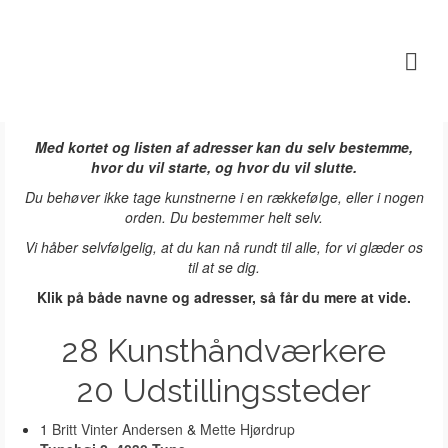
Med kortet og listen af adresser kan du selv bestemme,
hvor du vil starte, og hvor du vil slutte.
Alle
Du behøver ikke tage kunstnerne i en rækkefølge, eller i nogen
orden. Du bestemmer helt selv.
udstillingssteder på
Vi håber selvfølgelig, at du kan nå rundt til alle, for vi glæder os
til at se dig.
Ruten 2026. Der er
Klik på både navne og adresser, så får du mere at vide.
åbent 2.&3. maj fra
28 Kunsthåndværkere
10-16
20 Udstillingssteder
1
Britt Vinter Andersen
&
Mette Hjørdrup