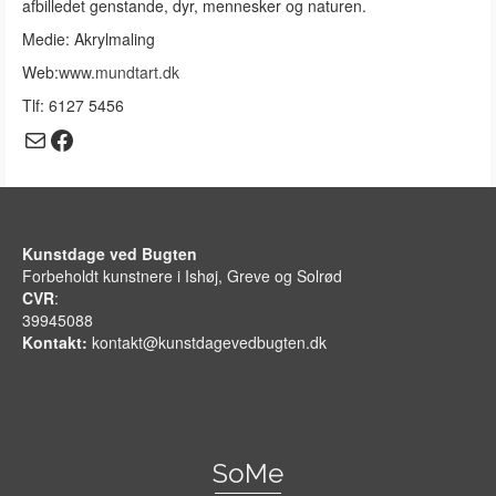
afbilledet genstande, dyr, mennesker og naturen.
Medie: Akrylmaling
Web:
www.mundtart.dk
Tlf: 6127 5456
Mail
Facebook
Kunstdage ved Bugten
Forbeholdt kunstnere i Ishøj, Greve og Solrød
CVR
:
39945088
Kontakt:
kontakt@kunstdagevedbugten.dk
SoMe